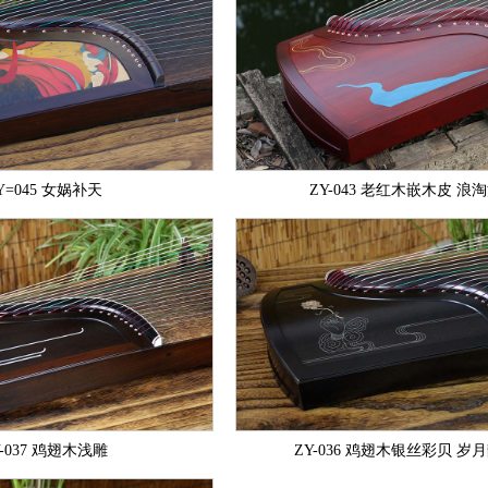
Y=045 女娲补天
ZY-043 老红木嵌木皮 浪
Y-037 鸡翅木浅雕
ZY-036 鸡翅木银丝彩贝 岁