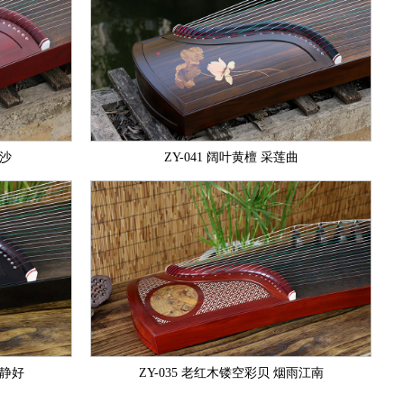
淘沙
ZY-041 阔叶黄檀 采莲曲
月静好
ZY-035 老红木镂空彩贝 烟雨江南