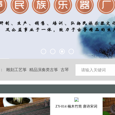
：
雕刻工艺筝
精品演奏类古筝
古琴
ZY-014 楠木竹简 唐诗宋词