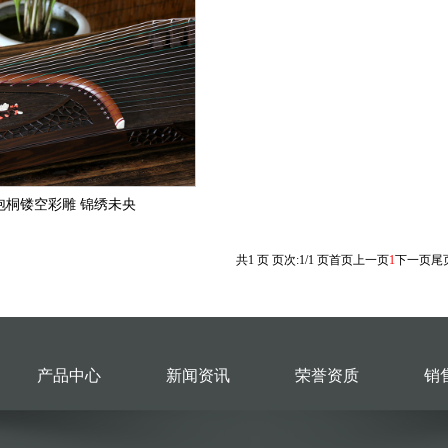
3 泡桐镂空彩雕 锦绣未央
共1 页 页次:1/1 页
首页
上一页
1
下一页
尾
产品中心
新闻资讯
荣誉资质
销