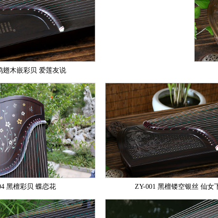
7 鸡翅木嵌彩贝 爱莲友说
004 黑檀彩贝 蝶恋花
ZY-001 黑檀镂空银丝 仙女