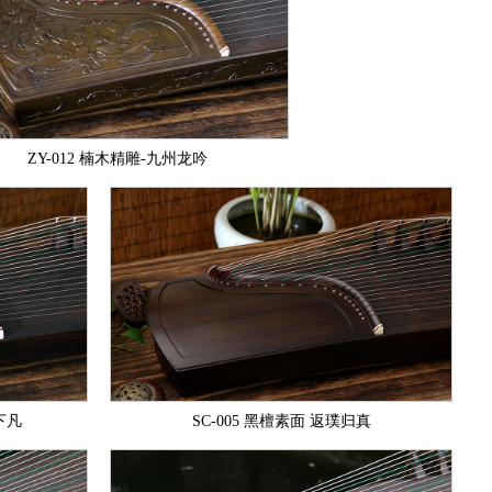
ZY-012 楠木精雕-九州龙吟
下凡
SC-005 黑檀素面 返璞归真